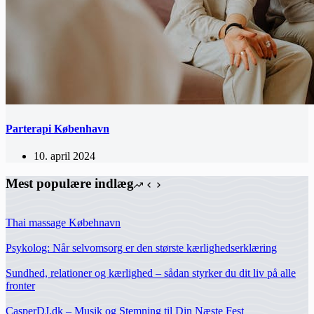
Parterapi København
10. april 2024
Mest populære indlæg
Thai massage Købehnavn
Psykolog: Når selvomsorg er den største kærlighedserklæring
Sundhed, relationer og kærlighed – sådan styrker du dit liv på alle
fronter
CasperDJ.dk – Musik og Stemning til Din Næste Fest